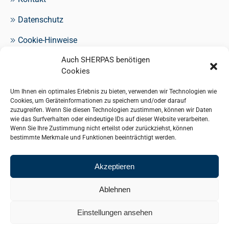
Datenschutz
Cookie-Hinweise
Auch SHERPAS benötigen
Impressum
Cookies
Um Ihnen ein optimales Erlebnis zu bieten, verwenden wir Technologien wie
Cookies, um Geräteinformationen zu speichern und/oder darauf
Standorte
zuzugreifen. Wenn Sie diesen Technologien zustimmen, können wir Daten
wie das Surfverhalten oder eindeutige IDs auf dieser Website verarbeiten.
Wenn Sie Ihre Zustimmung nicht erteilst oder zurückziehst, können
Hamburg (Zentrale)
bestimmte Merkmale und Funktionen beeinträchtigt werden.
Frankfurt (Büro)
Akzeptieren
Berlin (Büro)
Ablehnen
München (Büro)
Einstellungen ansehen
Düsseldorf (Büro)